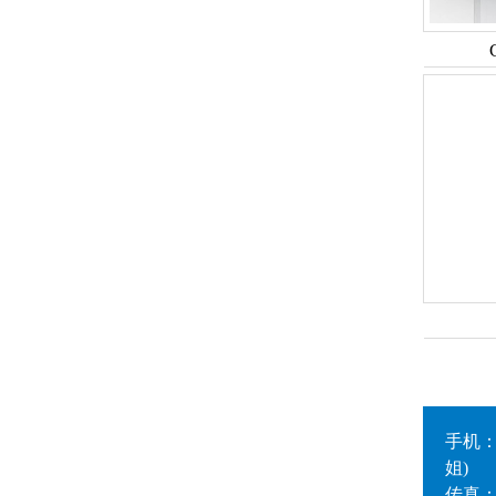
手机：1
姐)
传真：0