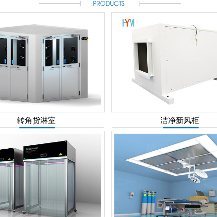
转角货淋室
洁净新风柜