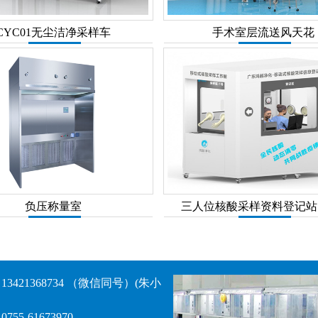
CYC01无尘洁净采样车
手术室层流送风天花
负压称量室
三人位核酸采样资料登记站 
3421368734 （微信同号）(朱小
755-61673970