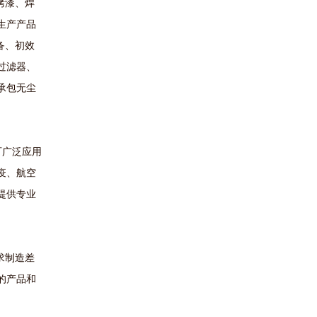
烤漆、焊
生产产品
备、初效
过滤器、
承包无尘
可广泛应用
疫、航空
提供专业
求制造差
的产品和