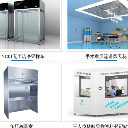
CYC01无尘洁净采样车
手术室层流送风天花
负压称量室
三人位核酸采样资料登记站 