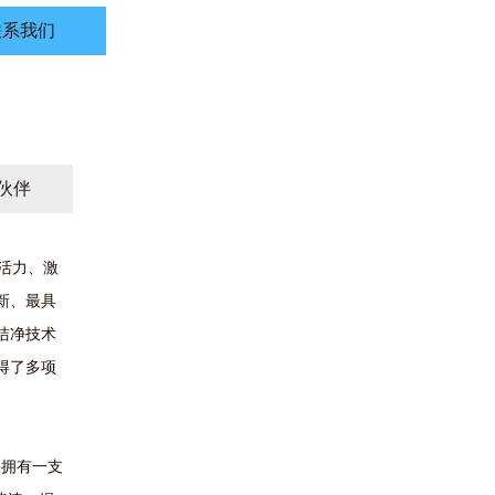
联系我们
伙伴
、活力、激
新、最具
洁净技术
得了多项
拥有一支