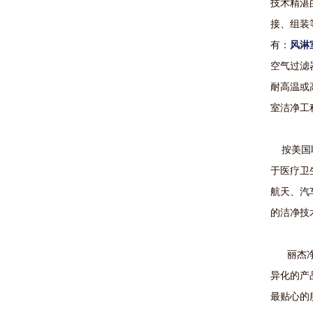
技术精湛
接、组装
有：
风淋
空气过滤
耐高温或
室洁净工
按美国联邦
于医疗卫
航天、汽
的洁净技
丽杰净化
异化的产
最贴心的