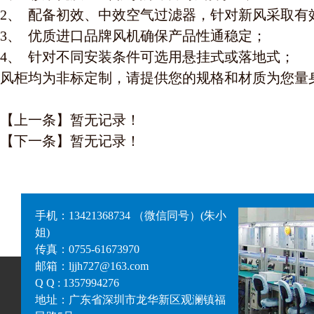
2、 配备初效、中效空气过滤器，针对新风采取有
3、 优质进口品牌风机确保产品性通稳定；
4、 针对不同安装条件可选用悬挂式或落地式；
风柜均为非标定制，请提供您的规格和材质为您量
【上一条】暂无记录！
【下一条】暂无记录！
手机：13421368734 （微信同号）(朱小
姐)
传真：0755-61673970
邮箱：ljjh727@163.com
Q Q : 1357994276
地址：广东省深圳市龙华新区观澜镇福