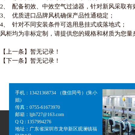
2、 配备初效、中效空气过滤器，针对新风采取有
3、 优质进口品牌风机确保产品性通稳定；
4、 针对不同安装条件可选用悬挂式或落地式；
风柜均为非标定制，请提供您的规格和材质为您量
【上一条】暂无记录！
【下一条】暂无记录！
手机：13421368734 （微信同号）(朱小
姐)
传真：0755-61673970
邮箱：ljjh727@163.com
Q Q : 1357994276
地址：广东省深圳市龙华新区观澜镇福