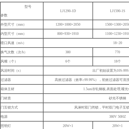
型号
LJ1290-1D
LJ1590-1S
参数
外型尺寸（mm）
1200×1000×2050
1500×1300×205
内型尺寸（mm）
800×930×1910
1100×1230×191
喷口风速（m/s）
18~20
换气次数（次/h）
380
770
风嘴（个）
6个
18个
风浴时间（s）
出厂初始设置为10S-99
过滤器
高效过滤器（效率≥99.99%），初效过滤器可清洗
箱体主材
1.5um冷轧钢板,表面处理,哑光
门材质
砂光不锈钢
门互锁方式
风淋时双门闭锁，平时双门电子互
电源
380V 50HZ
照明灯
20W×1
20W×1