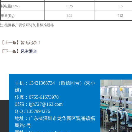
耗电量(KW)
0.75
1.5
重量(Kg)
355
412
注:根据客户要求可订制非标准规格
【上一条】暂无记录！
【下一条】
风淋通道
手机：13421368734 （微信同号）(朱小
姐)
传真：0755-61673970
邮箱：ljjh727@163.com
Q Q : 1357994276
地址：广东省深圳市龙华新区观澜镇福
民路5号