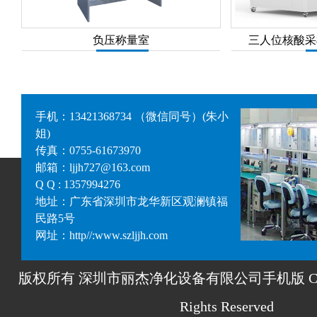
负压称量室
三人位核酸采
手机：13421368734 （微信同号）(朱小
姐)
传真：0755-61673970
邮箱：ljjh727@163.com
Q Q : 1357994276
地址：广东省深圳市龙华新区观澜镇福
民路5号
网址：http//:www.szljjh.com
版权所有 深圳市丽杰净化设备有限公司手机版 Copyrigh
Rights Reserved