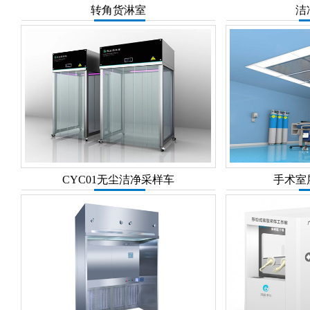
转角货淋室
洁
CYC01无尘洁净采样车
手术室