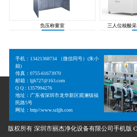
负压称量室
三人位核酸采
手机：13421368734 （微信同号）(朱小
姐)
传真：0755-61673970
邮箱：ljjh727@163.com
Q Q : 1357994276
地址：广东省深圳市龙华新区观澜镇福
民路5号
网址：http//:www.szljjh.com
版权所有 深圳市丽杰净化设备有限公司手机版 Copyrigh