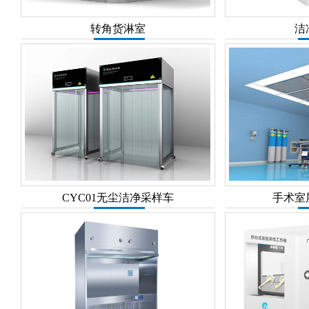
转角货淋室
洁
CYC01无尘洁净采样车
手术室