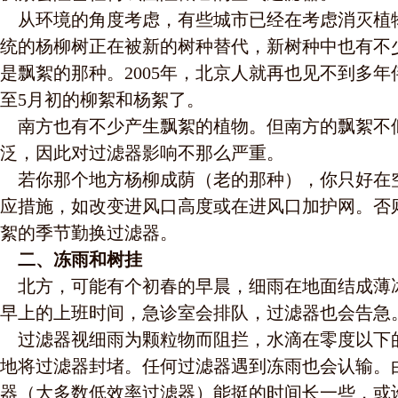
从环境的角度考虑，有些城市已经在考虑消灭植
统的杨柳树正在被新的树种替代，新树种中也有不
是飘絮的那种。2005年，北京人就再也见不到多年
至5月初的柳絮和杨絮了。
南方也有不少产生飘絮的植物。但南方的飘絮不
泛，因此对过滤器影响不那么严重。
若你那个地方杨柳成荫（老的那种），你只好在
应措施，如改变进风口高度或在进风口加护网。否
絮的季节勤换过滤器。
二、冻雨和树挂
北方，可能有个初春的早晨，细雨在地面结成薄冰
早上的上班时间，急诊室会排队，过滤器也会告急
过滤器视细雨为颗粒物而阻拦，水滴在零度以下
地将过滤器封堵。任何过滤器遇到冻雨也会认输。
器（大多数低效率过滤器）能挺的时间长一些，或