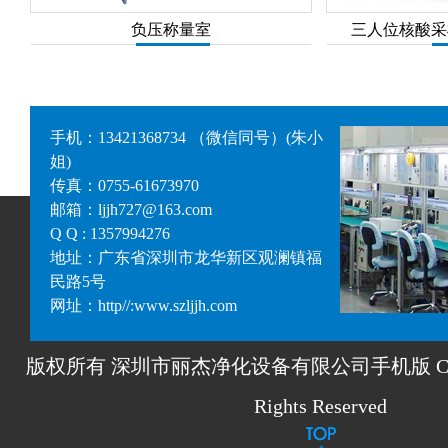
负压称量室
三人位核酸采
手机：13421368734 （微信同号）(朱小
姐)
传真：0755-61673970
邮箱：ljjh727@163.com
Q Q : 1357994276
地址：广东省深圳市龙华新区观澜镇福
民路5号
网址：http//:www.szljjh.com
版权所有 深圳市丽杰净化设备有限公司手机版 Copyrigh
Rights Reserved