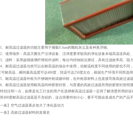
耐高温过滤器的功能主要用于捕集0.3um的颗粒灰尘及各种悬浮物。
、使用场所：高温灭菌生产洁净设备、洁净度要求较高的净化设备末端高温送风处、
、滤料：采用超细玻璃纤维纸作滤料，每台均经纳焰法测试，具有过滤效率高、阻力
、耐高温过滤器当然可以在耐高温的场合中使用，但耐温程度不同使用的胶也不同，
常可耐高温，瞬间最高温度可达400度，恒温可达250度左右，根据生产环境不同而选用
、耐高温过滤器外框为不锈钢外框或镀锌框，在外框原材料上也直接导致高效过滤器
、耐高温过滤器使用耐高温特种胶密封垫，与普通的高效过滤器所用的胶密封垫明显
别注明一点，如果是化工行业的用户在选择耐高温过滤器一定得了解清楚所用的设备是
而400度耐高温过滤器是不含硅的，这点得要特别小心，要不可能会造成生产的产品
一条】
空气过滤器逐步加大了净化器动力
一条】
高效过滤器材料的发展史