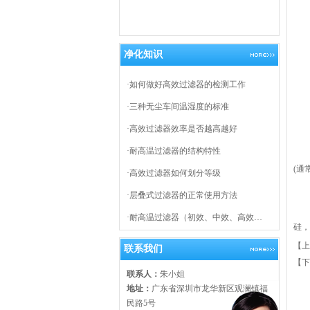
净化知识
·
如何做好高效过滤器的检测工作
·
三种无尘车间温湿度的标准
1、
2
·
高效过滤器效率是否越高越好
3
·
耐高温过滤器的结构特性
4
(通
·
高效过滤器如何划分等级
5
·
层叠式过滤器的正常使用方法
6
特
·
耐高温过滤器（初效、中效、高效…
硅，
【上
联系我们
【下
联系人：
朱小姐
地址：
广东省深圳市龙华新区观澜镇福
民路5号